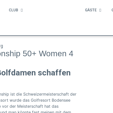
CLUB
GÄSTE
CLUB
GÄSTE
GO
rg
ionship 50+ Women 4
Golfdamen schaffen
ship ist die Schweizermeisterschaft der
ngsort wurde das Golfresort Bodensee
 vor der Meisterschaft hat das
und man könnte fast meinen mit dem