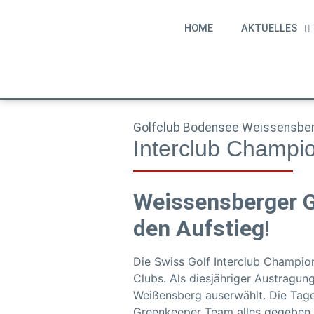
HOME
AKTUELLES
HOME
AKTUELLES
Golfclub Bodensee Weissensbe
Interclub Champ
Weissensberger 
den Aufstieg
!
Die Swiss Golf Interclub Champion
Clubs. Als diesjähriger Austragu
Weißensberg auserwählt. Die Tage
Greenkeeper Team alles gegeben 